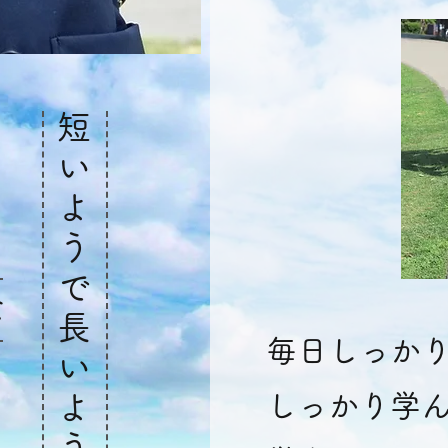
で
短
い
よ
う
で
な
長
​毎日しっか
い
よ
しっかり学
う