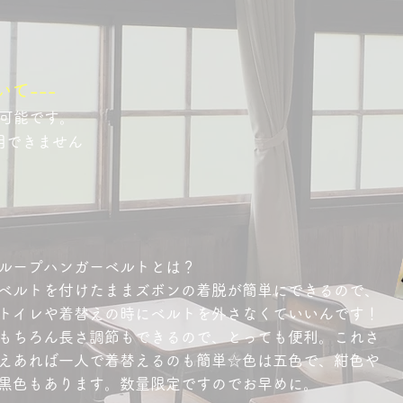
て---
が可能です。
用できません
ループハンガーベルトとは？
ベルトを付けたままズボンの着脱が簡単にできるので、
トイレや着替えの時にベルトを外さなくていいんです！
もちろん長さ調節もできるので、とっても便利。これさ
えあれば一人で着替えるのも簡単☆色は五色で、紺色や
黒色もあります。数量限定ですのでお早めに。