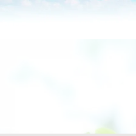
桜井市にある『
袖上げなどのお
い♪ご一緒に最
学校用品で必要
ンタオル等）の
承ります。皆様