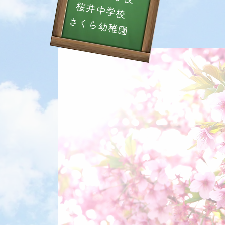
り
桜井中学校
さくら幼稚園
遊
ん
で