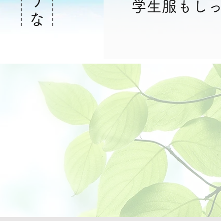
学生服もし
な
制服のタケ』です。採寸や買い替えの際はもち
直し、ボタンや部品など、ささいな事もお気軽
適な制服を選ばせていただきたいと思っています
な小物（コップ袋、体操服袋、靴袋、レッスン
販売もしております。またご希望の寸法指定で
のお越しを
お待ちしております。