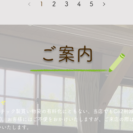
1
2
3
4
5
ご案内
らせ
ラスチック製買い物袋の有料化にともない、当店でもCo2削
円)。お客様にはご不便をおかけいたしますが、ご来店の際
いいたします。