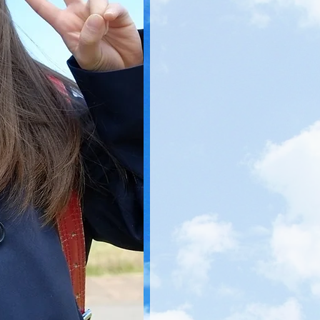
か
り
学
ん