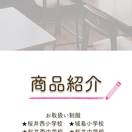
商品紹介
​
お取扱い制服
★桜井西小学校 ★城島小学校
★桜井西中学校 ★桜井中学校