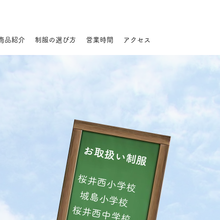
商品紹介
制服の選び方
営業時間
アクセス
し
っ
​お取扱い制服
か
​
桜井西小学校
城島小学校
桜井西中学校